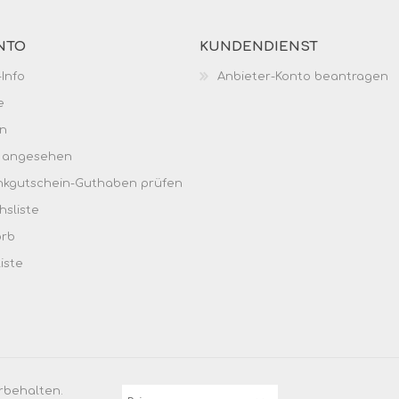
NTO
KUNDENDIENST
Info
Anbieter-Konto beantragen
e
n
h angesehen
kgutschein-Guthaben prüfen
hsliste
orb
iste
rbehalten.