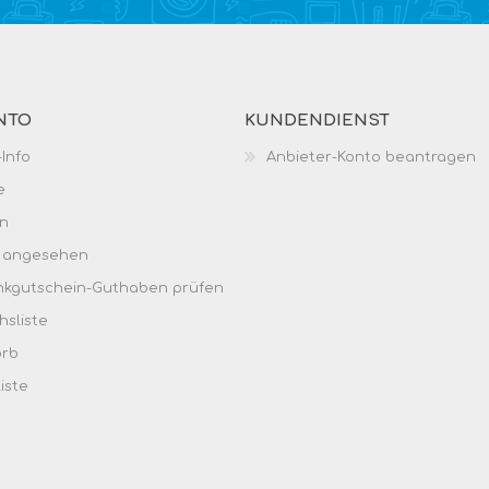
NTO
KUNDENDIENST
Info
Anbieter-Konto beantragen
e
n
h angesehen
kgutschein-Guthaben prüfen
hsliste
orb
iste