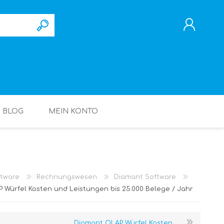
REGISTRIERUNG
ANMELDEN
BLOG
MEIN KONTO
tware
Rechnungswesen
Diamant Software
 Würfel Kosten und Leistungen bis 25.000 Belege / Jahr
Diamant OLAP Würfel Kosten ...