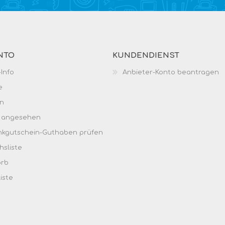
NTO
KUNDENDIENST
Info
Anbieter-Konto beantragen
e
n
h angesehen
kgutschein-Guthaben prüfen
hsliste
orb
iste