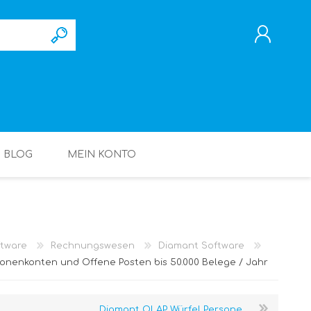
REGISTRIERUNG
ANMELDEN
BLOG
MEIN KONTO
tware
Rechnungswesen
Diamant Software
onenkonten und Offene Posten bis 50.000 Belege / Jahr
Diamant OLAP Würfel Persone...