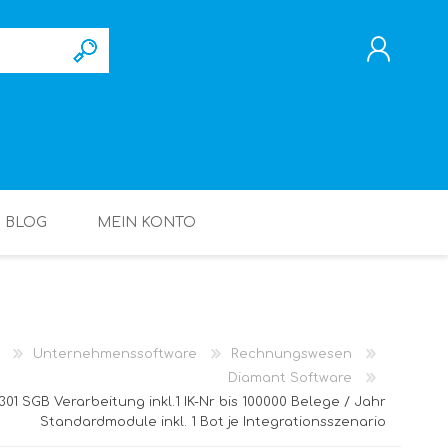
REGISTRIERUNG
ANMELDEN
BLOG
MEIN KONTO
Unternehmenssoftware
Rechnungswesen
Diamant Software
01 SGB Verarbeitung inkl.1 IK-Nr bis 100000 Belege / Jahr
Standardmodule inkl. 1 Bot je Integrationsszenario