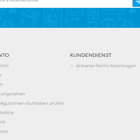
NTO
KUNDENDIENST
Info
Anbieter-Konto beantragen
e
n
h angesehen
kgutschein-Guthaben prüfen
hsliste
orb
iste