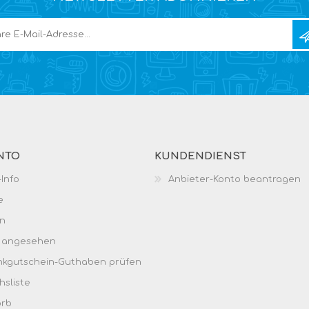
NTO
KUNDENDIENST
Info
Anbieter-Konto beantragen
e
n
h angesehen
kgutschein-Guthaben prüfen
hsliste
orb