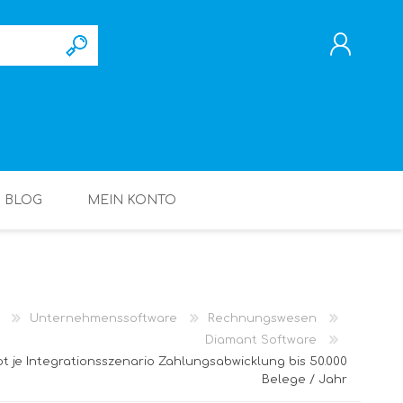
REGISTRIERUNG
ANMELDEN
BLOG
MEIN KONTO
Unternehmenssoftware
Rechnungswesen
Diamant Software
t je Integrationsszenario Zahlungsabwicklung bis 50.000
Belege / Jahr